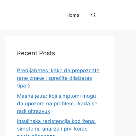
Home
Recent Posts
Predijabetes: kako da prepoznate
rane znake i sprečite dijabetes
tipa 2
Masna jetra: koji simptomi mogu
da upozore na problem i kada se
radi ultrazvuk
Insulinska rezistencija kod žena:
simptomi, analiza i prvi koraci