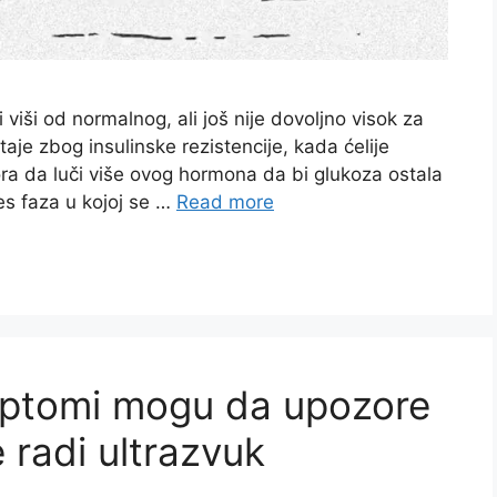
 viši od normalnog, ali još nije dovoljno visok za
aje zbog insulinske rezistencije, kada ćelije
ora da luči više ovog hormona da bi glukoza ostala
es faza u kojoj se …
Read more
imptomi mogu da upozore
 radi ultrazvuk