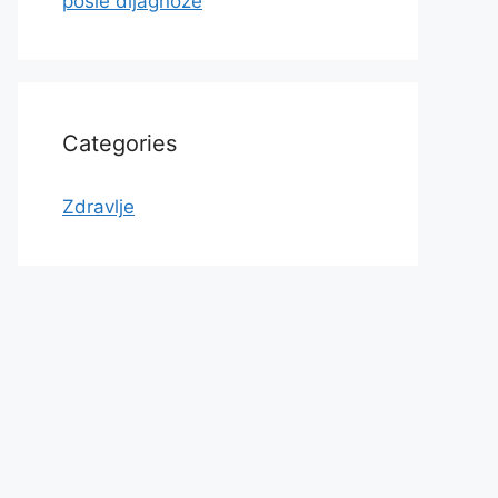
posle dijagnoze
Categories
Zdravlje