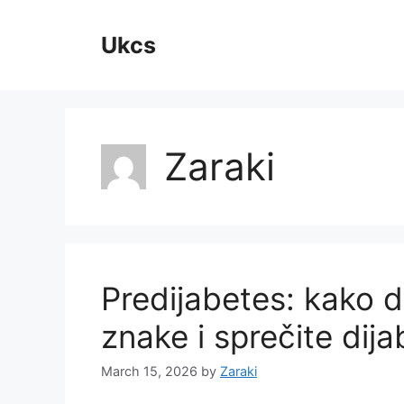
Skip
to
Ukcs
content
Zaraki
Predijabetes: kako 
znake i sprečite dija
March 15, 2026
by
Zaraki