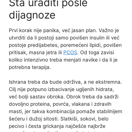
Šta uraditi posle
dijagnoze
Prvi korak nije panika, već jasan plan. Važno je
utvrditi da li postoji samo povišen insulin ili već
postoje predijabetes, poremećeni lipidi, povišen
pritisak, masna jetra ili
PCOS
. Od toga zavisi
koliko intenzivno treba menjati navike i da li je
potrebna terapija.
Ishrana treba da bude održiva, a ne ekstremna.
Cilj nije potpuno izbacivanje ugljenih hidrata,
već bolji sastav obroka. Obrok treba da sadrži
dovoljno proteina, povrća, vlakana i zdravih
masti, jer takva kombinacija pomaže stabilnijem
šećeru i dužoj sitosti. Slatkiši, sokovi, belo
pecivo i česta grickanja najčešće najbrže