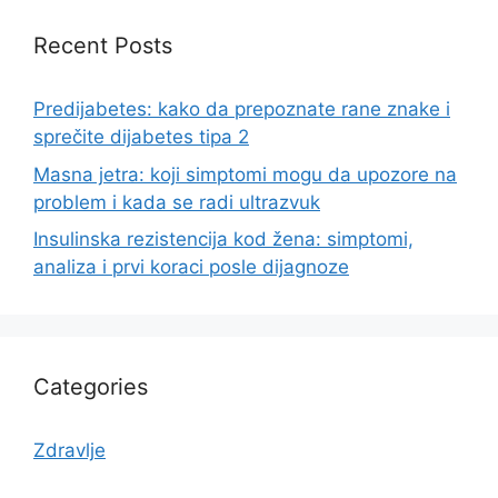
Recent Posts
Predijabetes: kako da prepoznate rane znake i
sprečite dijabetes tipa 2
Masna jetra: koji simptomi mogu da upozore na
problem i kada se radi ultrazvuk
Insulinska rezistencija kod žena: simptomi,
analiza i prvi koraci posle dijagnoze
Categories
Zdravlje