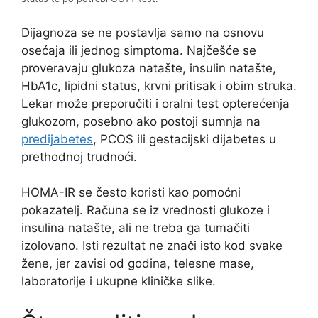
Dijagnoza se ne postavlja samo na osnovu
osećaja ili jednog simptoma. Najčešće se
proveravaju glukoza natašte, insulin natašte,
HbA1c, lipidni status, krvni pritisak i obim struka.
Lekar može preporučiti i oralni test opterećenja
glukozom, posebno ako postoji sumnja na
predijabetes
, PCOS ili gestacijski dijabetes u
prethodnoj trudnoći.
HOMA-IR se često koristi kao pomoćni
pokazatelj. Računa se iz vrednosti glukoze i
insulina natašte, ali ne treba ga tumačiti
izolovano. Isti rezultat ne znači isto kod svake
žene, jer zavisi od godina, telesne mase,
laboratorije i ukupne kliničke slike.