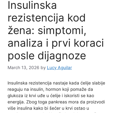
Insulinska
rezistencija kod
žena: simptomi,
analiza i prvi koraci
posle dijagnoze
March 13, 2026
by
Lucy Aguilar
Insulinska rezistencija nastaje kada ćelije slabije
reaguju na insulin, hormon koji pomaže da
glukoza iz krvi uđe u ćelije i iskoristi se kao
energija. Zbog toga pankreas mora da proizvodi
više insulina kako bi šećer u krvi ostao u