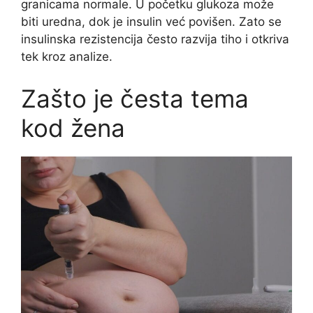
granicama normale. U početku glukoza može
biti uredna, dok je insulin već povišen. Zato se
insulinska rezistencija često razvija tiho i otkriva
tek kroz analize.
Zašto je česta tema
kod žena