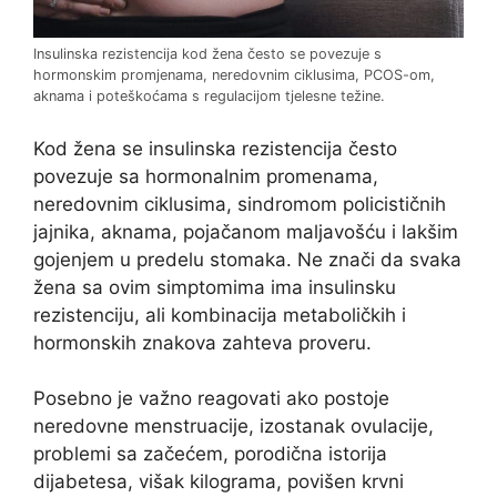
Insulinska rezistencija kod žena često se povezuje s
hormonskim promjenama, neredovnim ciklusima, PCOS-om,
aknama i poteškoćama s regulacijom tjelesne težine.
Kod žena se insulinska rezistencija često
povezuje sa hormonalnim promenama,
neredovnim ciklusima, sindromom policističnih
jajnika, aknama, pojačanom maljavošću i lakšim
gojenjem u predelu stomaka. Ne znači da svaka
žena sa ovim simptomima ima insulinsku
rezistenciju, ali kombinacija metaboličkih i
hormonskih znakova zahteva proveru.
Posebno je važno reagovati ako postoje
neredovne menstruacije, izostanak ovulacije,
problemi sa začećem, porodična istorija
dijabetesa, višak kilograma, povišen krvni