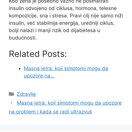
Kod žena je posebno važno ne posmatrati
insulin odvojeno od ciklusa, hormona, telesne
kompozicije, sna i stresa. Pravi cilj nije samo niži
insulin, već stabilnija energija, uredniji ciklus,
bolji nalazi i manji rizik od dijabetesa u
budućnosti.
Related Posts:
Masna jetra: koji simptomi mogu da
upozore na…
Categories
Zdravlje
Masna jetra: koji simptomi mogu da upozore
na problem i kada se radi ultrazvuk