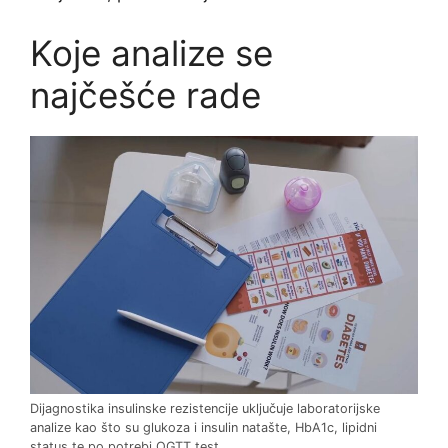
Koje analize se
najčešće rade
Dijagnostika insulinske rezistencije uključuje laboratorijske
analize kao što su glukoza i insulin natašte, HbA1c, lipidni
status te po potrebi OGTT test.